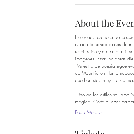
About the Eve
He estado escribiendo poesí
estaba tomando clases de me
respiración y a calmar mi me
imágenes. Estas palabras di
 Mi estilo de poesía sigue evolucionando y tomando nueva forma. En los últimos años desde que me inscribí en el programa 
de Maestría en Humanidades y
que han sido muy transforma
 Uno de los estilos se llama "técnica de cut-up" que es en lo que nos centraremos durante el taller. Me pareció muy divertido y 
mágico. Corta al azar palabr
Read More >
Tickets