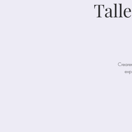
Tall
Crearem
exp