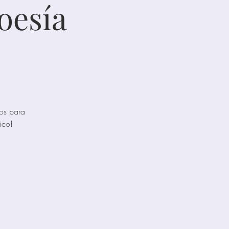
oesía
uos para
ico!