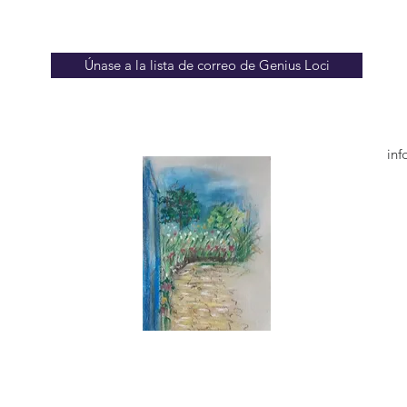
Únase a la lista de correo de Genius Loci
in
ion