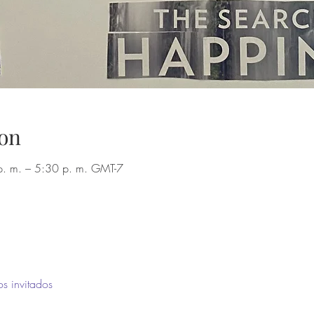
on
. m. – 5:30 p. m. GMT-7
os invitados